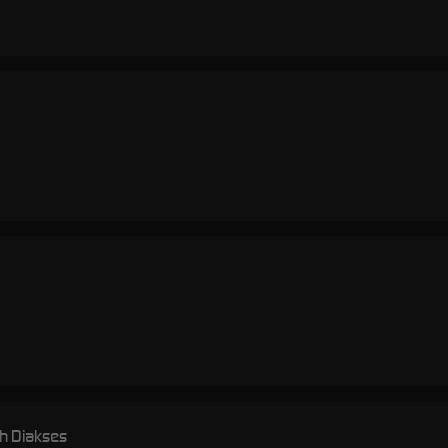
ah Diakses