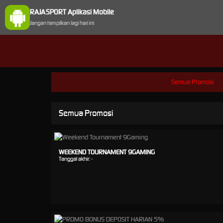
RAJASPORT Aplikasi Mobile
Jangan tampilkan lagi hari ini
Semua Promosi
Semua Promosi
WEEKEND TOURNAMENT 9GAMING
Tanggal akhir:
-