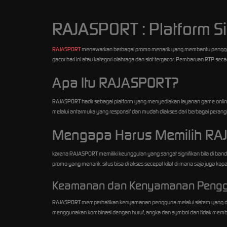
RAJASPORT : Platform 
RAJASPORT
menawarkan berbagai promo menarik yang membantu pengguna
gacor hari ini atau kategori olahraga dan slot tergacor. Pembaruan RTP seca
Apa Itu RAJASPORT?
RAJASPORT hadir sebagai platform yang menyediakan layanan game onlin
melalui antarmuka yang responsif dan mudah diakses dari berbagai perang
Mengapa Harus Memilih RA
karena RAJASPORT memiliki keunggulan yang sangat signifikan bila di bandin
promo yang menarik. situs bisa di akses secepat kilat di mana saja juga kapa
Keamanan dan Kenyamanan Peng
RAJASPORT memperhatikan kenyamanan pengguna melalui sistem yang dir
menggunakan kombinasi dengan huruf, angka dan symbol dan tidak membagi