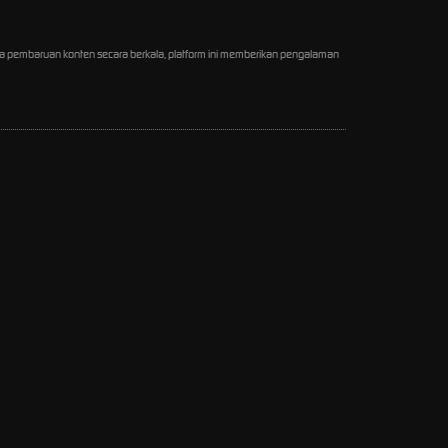
a pembaruan konten secara berkala, platform ini memberikan pengalaman