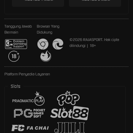
Tanggung Jawab
Browser Yang
Bermain
Didukung
©2026 RAJASPORT. Hak cipta
dilindungi | 18+
Platform Penyedia Layanan
Slots