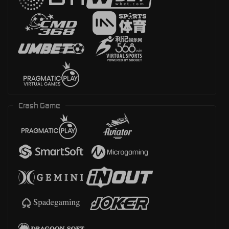
Crash Game