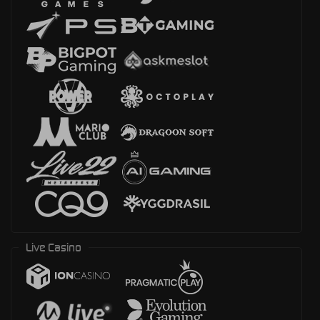
Live Casino