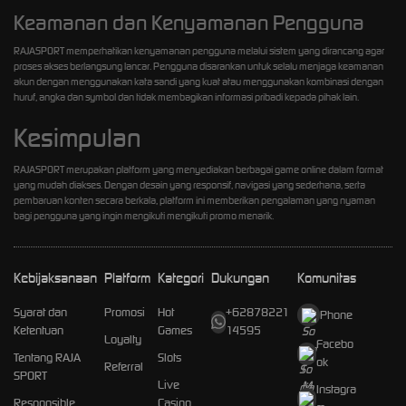
Keamanan dan Kenyamanan Pengguna
RAJASPORT memperhatikan kenyamanan pengguna melalui sistem yang dirancang agar
proses akses berlangsung lancar. Pengguna disarankan untuk selalu menjaga keamanan
akun dengan menggunakan kata sandi yang kuat atau menggunakan kombinasi dengan
huruf, angka dan symbol dan tidak membagikan informasi pribadi kepada pihak lain.
Kesimpulan
RAJASPORT merupakan platform yang menyediakan berbagai game online dalam format
yang mudah diakses. Dengan desain yang responsif, navigasi yang sederhana, serta
pembaruan konten secara berkala, platform ini memberikan pengalaman yang nyaman
bagi pengguna yang ingin mengikuti mengikuti promo menarik.
Kebijaksanaan
Platform
Kategori
Dukungan
Komunitas
Syarat dan
Promosi
Hot
+62878221
Phone
Ketentuan
Games
14595
Loyalty
Facebo
Tentang RAJA
Slots
ok
Referral
SPORT
Live
Instagra
Responsible
Casino