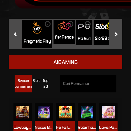
i
i
i
i
i
Facha
Fat Panda
Slot88 x PP
PG Soft
Pragmatic Play
AIGAMING
Semua
Slots
Top
permainan
20
Cowboy Bullseye
Nexus Blade
Fa Fa Caishen
Robinhood Quest
Love Paradise