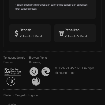
* Selama bank maintenance dan bank offline deposit dan penarikan
tidak dapat diproses
Deposit
Penarikan
Rata-rata 1 Menit
Rata-rata 5 Menit
Tanggung Jawab
Browser Yang
Bermain
Didukung
©2026 RAJASPORT. Hak cipta
dilindungi | 18+
Platform Penyedia Layanan
Slots