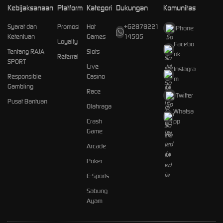
Kebijaksanaan
Platform
Kategori
Dukungan
Komunitas
Syarat dan
Promosi
Hot
+62878221
Phone
Ketentuan
Games
14595
Loyalty
Facebo
Tentang RAJA
Slots
ok
Referral
SPORT
Live
Instagra
Responsible
Casino
m
Gambling
Race
Twitter
Pusat Bantuan
Olahraga
Whatsa
Crash
pp
Game
Arcade
Poker
E-Sports
Sabung
Ayam