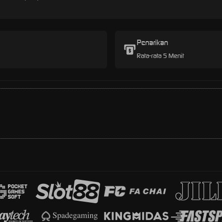
Penarikan
Rata-rata 5 Menit