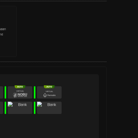
haan
ame