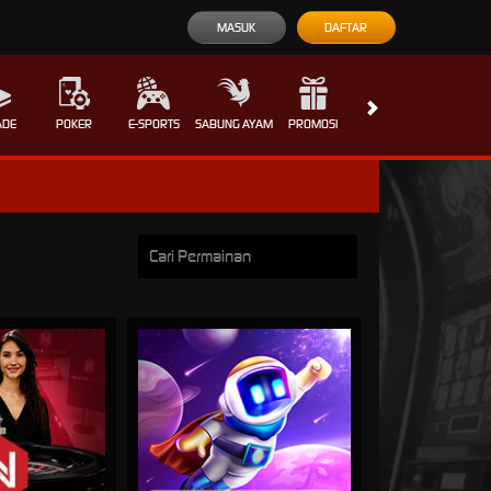
MASUK
DAFTAR
ADE
POKER
E-SPORTS
SABUNG AYAM
PROMOSI