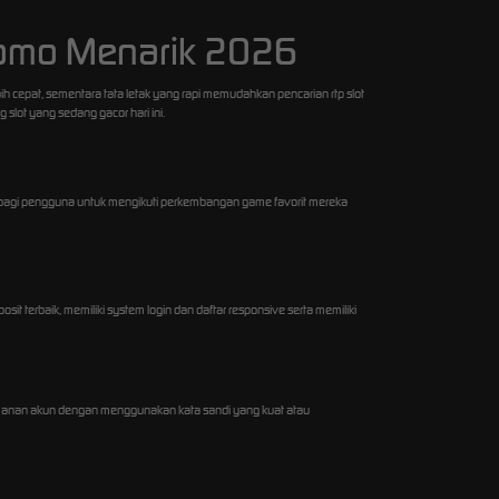
romo Menarik 2026
pat, sementara tata letak yang rapi memudahkan pencarian rtp slot
 slot yang sedang gacor hari ini.
 bagi pengguna untuk mengikuti perkembangan game favorit mereka
t terbaik, memiliki system login dan daftar responsive serta memiliki
manan akun dengan menggunakan kata sandi yang kuat atau