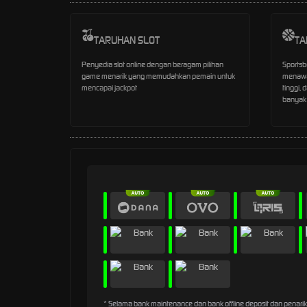
TARUHAN SLOT
TA
Penyedia slot online dengan beragam pilihan
Sportsb
game menarik yang memudahkan pemain untuk
menawar
mencapai jackpot
tinggi,
banyak 
* Selama bank maintenance dan bank offline deposit dan penarik