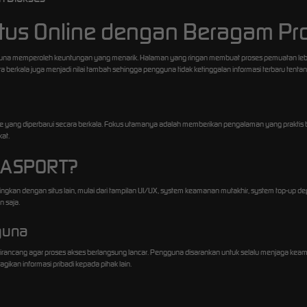
Situs Online dengan Beragam P
memperoleh keuntungan yang menarik. Halaman yang ringan membuat proses pemuatan lebih ce
ra berkala juga menjadi nilai tambah sehingga pengguna tidak ketinggalan informasi terbaru tentang
 yang diperbarui secara berkala. Fokus utamanya adalah memberikan pengalaman yang praktis
at.
JASPORT?
gkan dengan situs lain, mulai dari tampilan UI/UX, system keamanan mutakhir, system top-up deposi
n saja.
guna
ncang agar proses akses berlangsung lancar. Pengguna disarankan untuk selalu menjaga kea
kan informasi pribadi kepada pihak lain.