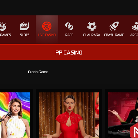
 GAMES
SLOTS
LIVE CASINO
RACE
OLAHRAGA
CRASH GAME
ARC
PP CASINO
Crash Game