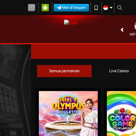
Main di Telegram
HOT
Semua permainan
Live Casino