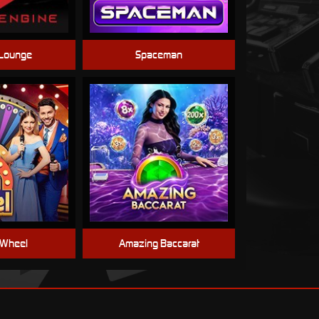
Lounge
Spaceman
Wheel
Amazing Baccarat