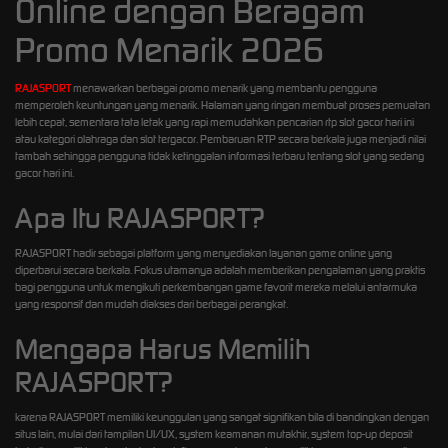
Online dengan Beragam
Promo Menarik 2026
RAJASPORT
menawarkan berbagai promo menarik yang membantu pengguna
memperoleh keuntungan yang menarik. Halaman yang ringan membuat proses pemuatan
lebih cepat, sementara tata letak yang rapi memudahkan pencarian rtp slot gacor hari ini
atau kategori olahraga dan slot tergacor. Pembaruan RTP secara berkala juga menjadi nilai
tambah sehingga pengguna tidak ketinggalan informasi terbaru tentang slot yang sedang
gacor hari ini.
Apa Itu RAJASPORT?
RAJASPORT hadir sebagai platform yang menyediakan layanan game online yang
diperbarui secara berkala. Fokus utamanya adalah memberikan pengalaman yang praktis
bagi pengguna untuk mengikuti perkembangan game favorit mereka melalui antarmuka
yang responsif dan mudah diakses dari berbagai perangkat.
Mengapa Harus Memilih
RAJASPORT?
karena RAJASPORT memiliki keunggulan yang sangat signifikan bila di bandingkan dengan
situs lain, mulai dari tampilan UI/UX, system keamanan mutakhir, system top-up deposit