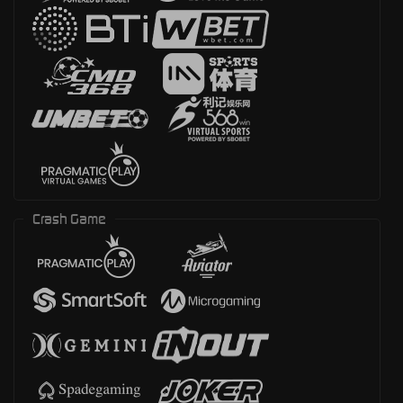
Crash Game