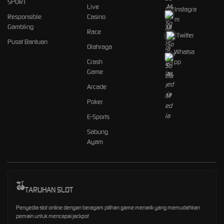
SPORT
Live
Instagra
Responsible
Casino
m
Gambling
Race
Twitter
Pusat Bantuan
Olahraga
Whatsa
Crash
pp
Game
Arcade
Poker
E-Sports
Sabung
Ayam
TARUHAN SLOT
Penyedia slot online dengan beragam pilihan game menarik yang memudahkan
pemain untuk mencapai jackpot