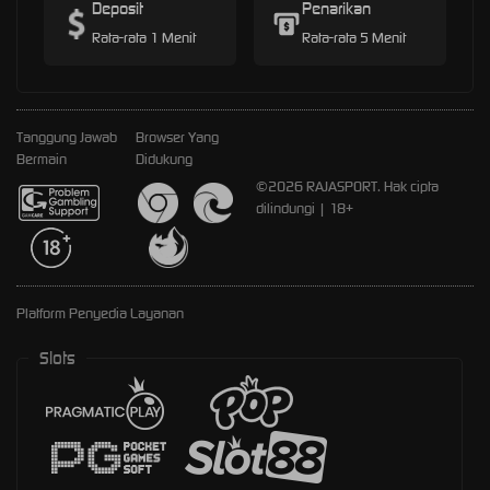
Deposit
Penarikan
Rata-rata 1 Menit
Rata-rata 5 Menit
Tanggung Jawab
Browser Yang
Bermain
Didukung
©2026 RAJASPORT. Hak cipta
dilindungi | 18+
Platform Penyedia Layanan
Slots