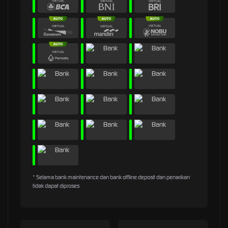
* Selama bank maintenance dan bank offline deposit dan penarikan
tidak dapat diproses