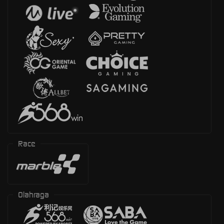
Race
Olahraga